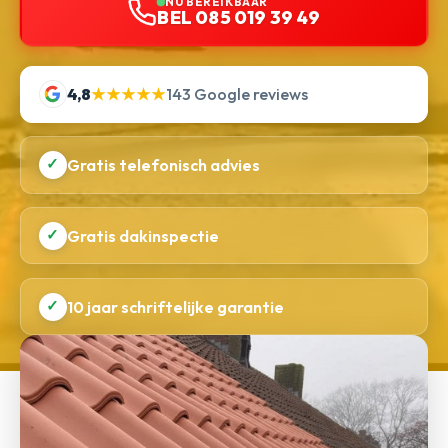
NU BEREIKBAAR
BEL 085 019 39 49
4,8
★★★★★
143 Google reviews
✓
Gratis telefonisch advies
✓
Gratis dakinspectie
✓
10 jaar schriftelijke garantie