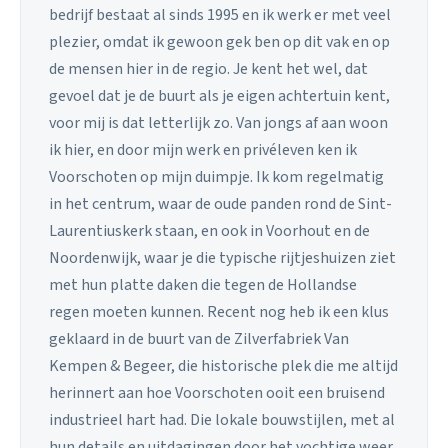
bedrijf bestaat al sinds 1995 en ik werk er met veel
plezier, omdat ik gewoon gek ben op dit vak en op
de mensen hier in de regio. Je kent het wel, dat
gevoel dat je de buurt als je eigen achtertuin kent,
voor mij is dat letterlijk zo. Van jongs af aan woon
ik hier, en door mijn werk en privéleven ken ik
Voorschoten op mijn duimpje. Ik kom regelmatig
in het centrum, waar de oude panden rond de Sint-
Laurentiuskerk staan, en ook in Voorhout en de
Noordenwijk, waar je die typische rijtjeshuizen ziet
met hun platte daken die tegen de Hollandse
regen moeten kunnen. Recent nog heb ik een klus
geklaard in de buurt van de Zilverfabriek Van
Kempen & Begeer, die historische plek die me altijd
herinnert aan hoe Voorschoten ooit een bruisend
industrieel hart had. Die lokale bouwstijlen, met al
hun details en uitdagingen door het vochtige weer,