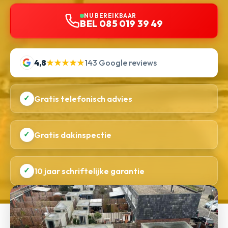
NU BEREIKBAAR
BEL 085 019 39 49
4,8
★★★★★
143 Google reviews
✓
Gratis telefonisch advies
✓
Gratis dakinspectie
✓
10 jaar schriftelijke garantie