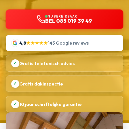
NU BEREIKBAAR
BEL 085 019 39 49
4,8
★★★★★
143 Google reviews
✓
Gratis telefonisch advies
✓
Gratis dakinspectie
✓
10 jaar schriftelijke garantie