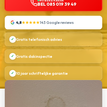
NU BEREIKBAAR
BEL 085 019 39 49
4,8
★★★★★
143 Google reviews
✓
Gratis telefonisch advies
✓
Gratis dakinspectie
✓
10 jaar schriftelijke garantie