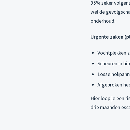
95% zeker volgens 
wel de gevolgscha
onderhoud.
Urgente zaken (p
Vochtplekken z
Scheuren in b
Losse nokpanne
Afgebroken hec
Hier loop je een r
drie maanden escal