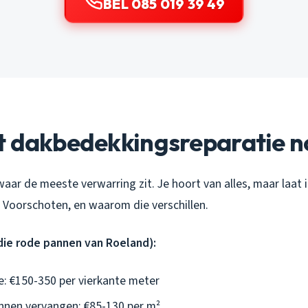
BEL 085 019 39 49
t dakbedekkingsreparatie n
waar de meeste verwarring zit. Je hoort van alles, maar laat i
Voorschoten, en waarom die verschillen.
die rode pannen van Roeland):
ie: €150-350 per vierkante meter
nnen vervangen: €85-130 per m²