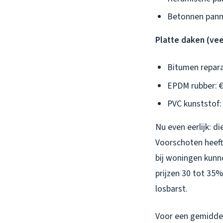
Betonnen pann
Platte daken (ve
Bitumen repara
EPDM rubber: €
PVC kunststof:
Nu even eerlijk: d
Voorschoten heeft
bij woningen kunne
prijzen 30 tot 35
losbarst.
Voor een gemiddel