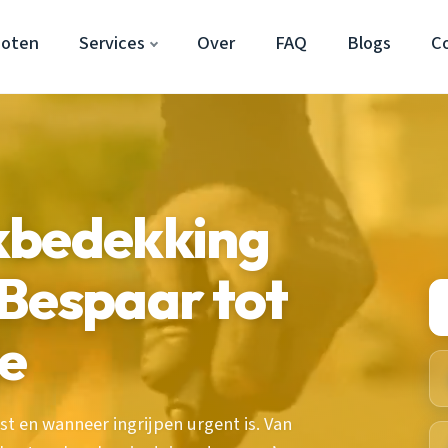
hoten
Services
Over
FAQ
Blogs
C
kbedekking
Bespaar tot
e
t en wanneer ingrijpen urgent is. Van