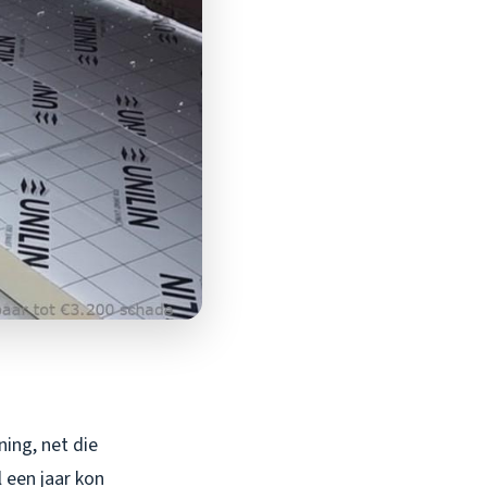
ning, net die
l een jaar kon