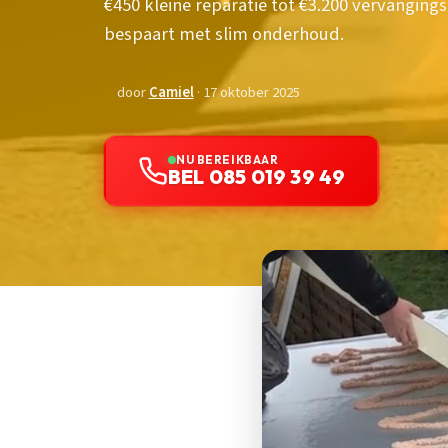
€450 kleine reparatie tot €3.200 vervanging
bespaart met slim onderhoud.
door
Camiel
· 17 oktober 2025
NU BEREIKBAAR
BEL 085 019 39 49