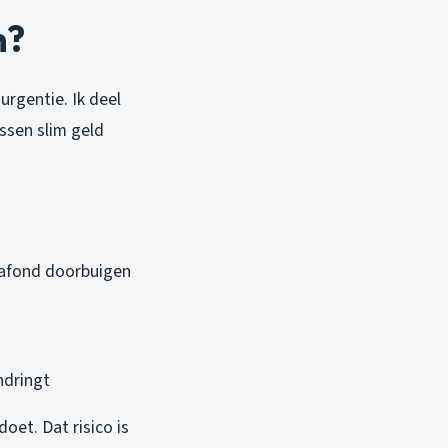
n?
urgentie. Ik deel
ussen slim geld
plafond doorbuigen
ndringt
doet. Dat risico is