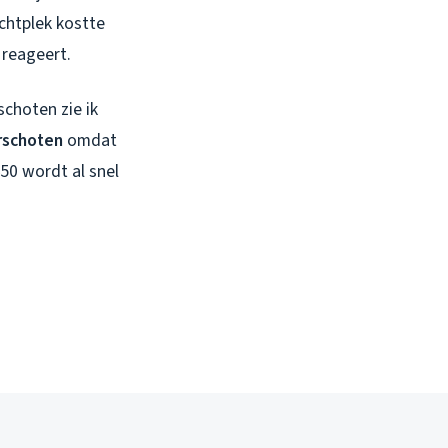
ochtplek kostte
 reageert.
schoten zie ik
rschoten
omdat
450 wordt al snel