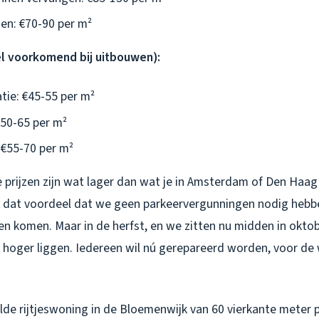
en: €70-90 per m²
el voorkomend bij uitbouwen):
tie: €45-55 per m²
50-65 per m²
 €55-70 per m²
ie prijzen zijn wat lager dan wat je in Amsterdam of Den Haag
 dat voordeel dat we geen parkeervergunningen nodig hebbe
n komen. Maar in de herfst, en we zitten nu midden in oktobe
% hoger liggen. Iedereen wil nú gerepareerd worden, voor de 
de rijtjeswoning in de Bloemenwijk van 60 vierkante meter p