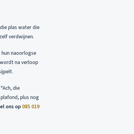
die plas water die
zelf verdwijnen.
et hun naoorlogse
 wordt na verloop
jpelt.
 “Ach, die
plafond, plus nog
Bel ons op
085 019