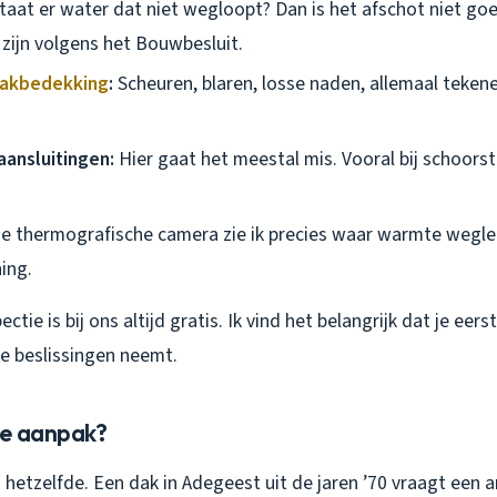
taat er water dat niet wegloopt? Dan is het afschot niet go
zijn volgens het Bouwbesluit.
akbedekking
:
Scheuren, blaren, losse naden, allemaal teken
ansluitingen:
Hier gaat het meestal mis. Vooral bij schoors
e thermografische camera zie ik precies waar warmte weglek
ing.
ctie is bij ons altijd gratis. Ik vind het belangrijk dat je eer
je beslissingen neemt.
de aanpak?
is hetzelfde. Een dak in Adegeest uit de jaren ’70 vraagt een