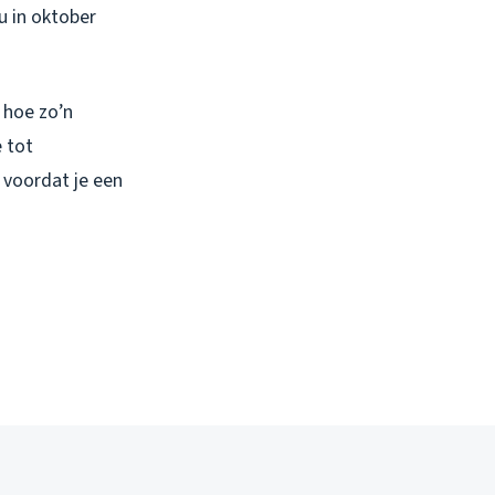
u in oktober
 hoe zo’n
e tot
 voordat je een