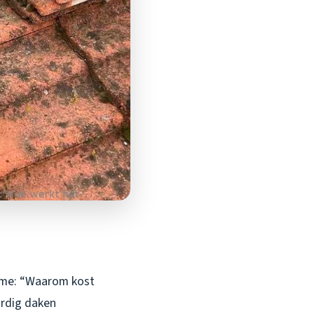
g me: “Waarom kost
ordig daken