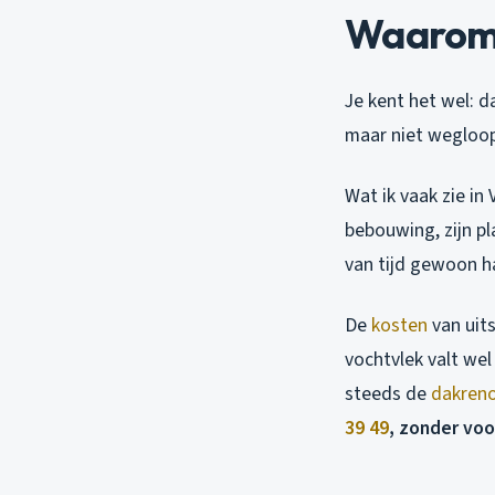
Waarom 
Je kent het wel: d
maar niet wegloopt
Wat ik vaak zie in
bebouwing, zijn p
van tijd gewoon ha
De
kosten
van uits
vochtvlek valt we
steeds de
dakreno
39 49
, zonder voo