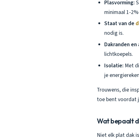
Plasvorming:
S
minimaal 1-2% 
Staat van de
d
nodig is.
Dakranden en a
lichtkoepels.
Isolatie:
Met di
je energiereken
Trouwens, die inspe
toe bent voordat 
Wat bepaalt 
Niet elk plat dak 