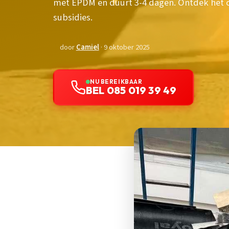
met EPDM en duurt 3-4 dagen. Ontdek het 
subsidies.
door
Camiel
· 9 oktober 2025
NU BEREIKBAAR
BEL 085 019 39 49