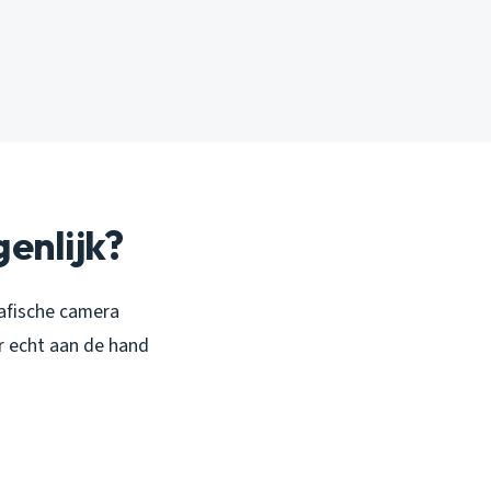
genlijk?
rafische camera
r echt aan de hand