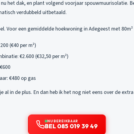
 nu het dak, en plant volgend voorjaar spouwmuurisolatie. 
tisch verdubbeld uitbetaald.
impel. Voor een gemiddelde hoekwoning in Adegeest met 80m²
.200 (€40 per m²)
mbinatie: €2.600 (€32,50 per m²)
 €600
jaar: €480 op gas
t je al in de plus. En dan heb ik het nog niet eens over de ex
NU BEREIKBAAR
BEL 085 019 39 49