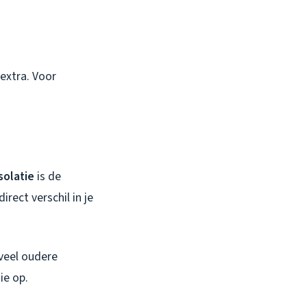
 extra. Voor
solatie
is de
irect verschil in je
 veel oudere
ie op.