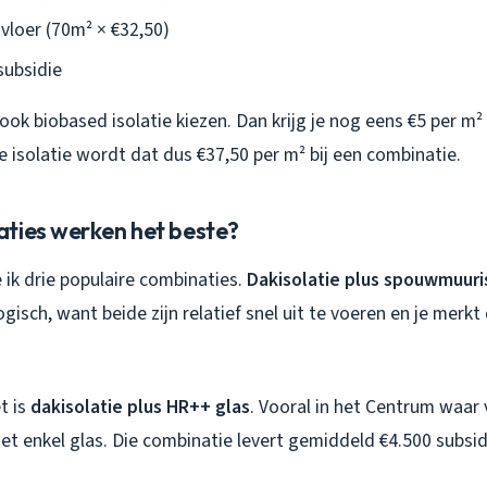
vloer (70m² × €32,50)
subsidie
ook biobased isolatie kiezen. Dan krijg je nog eens €5 per m²
e isolatie wordt dat dus €37,50 per m² bij een combinatie.
ties werken het beste?
 ik drie populaire combinaties.
Dakisolatie plus spouwmuuri
sch, want beide zijn relatief snel uit te voeren en je merkt d
t is
dakisolatie plus HR++ glas
. Vooral in het Centrum waar
t enkel glas. Die combinatie levert gemiddeld €4.500 subsid