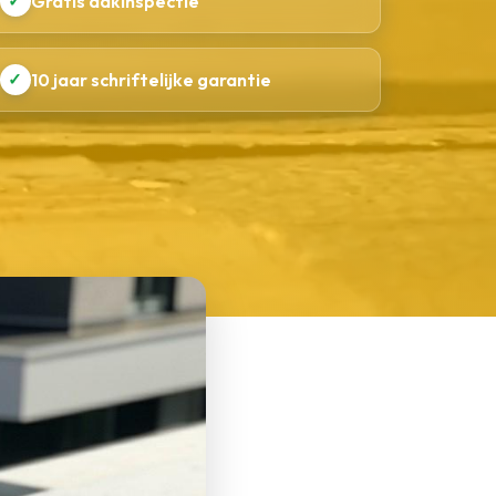
✓
Gratis dakinspectie
✓
10 jaar schriftelijke garantie