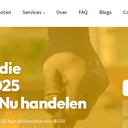
hoten
Services
Over
FAQ
Blogs
C
die
025
 Nu handelen
25 hun dakisolatie voor €600