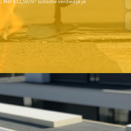
 Met €32,50/m² subsidie verdien je je